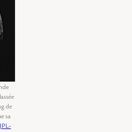
onde
lassée
ng de
ue sa
JPL-