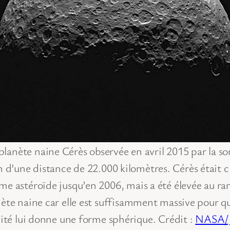
planète naine Cérès observée en avril 2015 par la s
d’une distance de 22.000 kilomètres. Cérès était c
e astéroïde jusqu’en 2006, mais a été élevée au ra
ète naine car elle est suffisamment massive pour q
ité lui donne une forme sphérique. Crédit :
NASA/