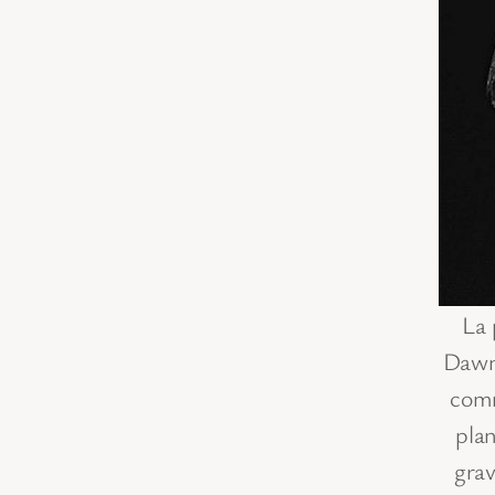
La 
Dawn 
comm
plan
grav