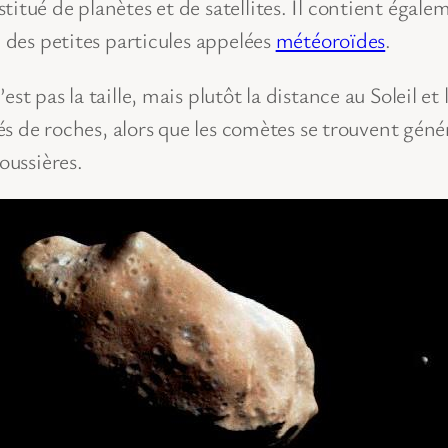
titué de planètes et de satellites. Il contient éga
e des petites particules appelées
météoroïdes
.
st pas la taille, mais plutôt la distance au Soleil e
rmés de roches, alors que les comètes se trouvent g
oussières.