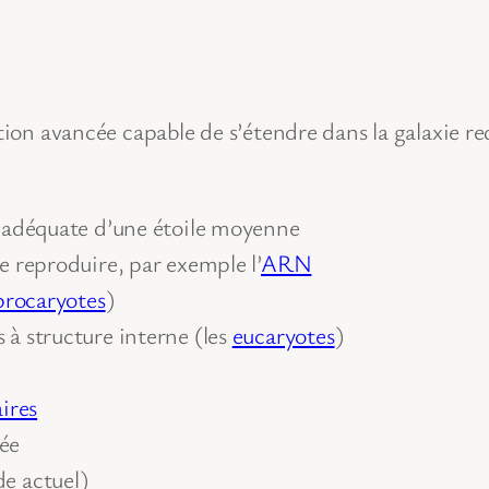
ation avancée capable de s’étendre dans la galaxie r
e adéquate d’une étoile moyenne
e reproduire, par exemple l’
ARN
procaryotes
)
 à structure interne (les
eucaryotes
)
aires
sée
e actuel)