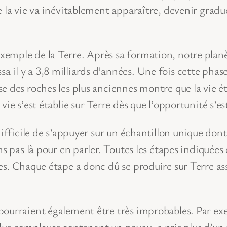
e la vie va inévitablement apparaître, devenir grad
mple de la Terre. Après sa formation, notre planète 
il y a 3,8 milliards d’années. Une fois cette phase
 des roches les plus anciennes montre que la vie éta
ie s’est établie sur Terre dès que l’opportunité s’es
ifficile de s’appuyer sur un échantillon unique dont 
s pas là pour en parler. Toutes les étapes indiquées 
es. Chaque étape a donc dû se produire sur Terre as
ourraient également être très improbables. Par exem
s plus complexes contenant un noyau, a pris plus d’u