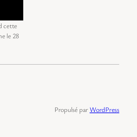
d cette
ne le 28
Propulsé par
WordPress