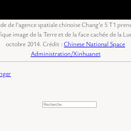
de de l’agence spatiale chinoise Chang’e 5 T1 pren
que image de la Terre et de la face cachée de la Lu
octobre 2014. Crédit :
Chinese National Space
Administration/Xinhuanet
inger
Rechercher