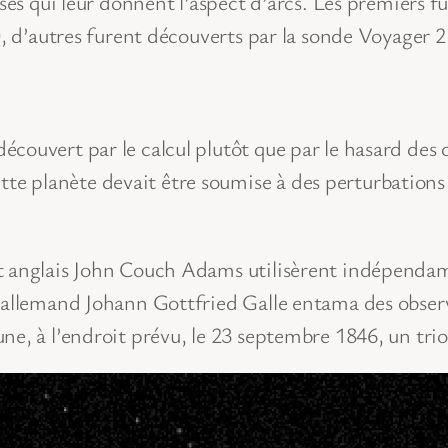
ses qui leur donnent l’aspect d’arcs. Les premiers fu
0, d’autres furent découverts par la sonde Voyager 2
couvert par le calcul plutôt que par le hasard des
 planète devait être soumise à des perturbations 
t anglais John Couch Adams utilisèrent indépendam
 allemand Johann Gottfried Galle entama des observ
ne, à l’endroit prévu, le 23 septembre 1846, un tr