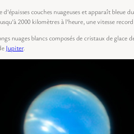
e d’épaisses couches nuageuses et apparaît bleue du
jusqu’à 2000 kilomètres à l’heure, une vitesse record
ngs nuages blancs composés de cristaux de glace d
 de
Jupiter
.