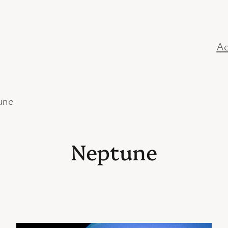
Ac
une
Neptune