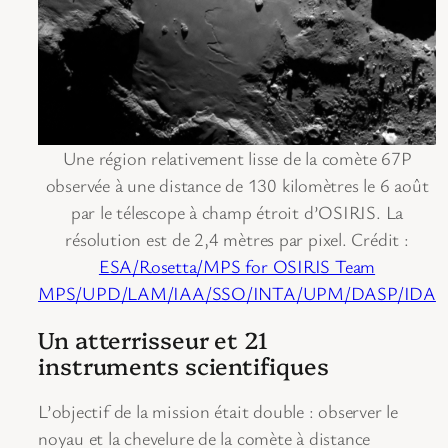
Une région relativement lisse de la comète 67P
observée à une distance de 130 kilomètres le 6 août
par le télescope à champ étroit d’OSIRIS. La
résolution est de 2,4 mètres par pixel. Crédit :
ESA/Rosetta/MPS for OSIRIS Team
MPS/UPD/LAM/IAA/SSO/INTA/UPM/DASP/IDA
Un atterrisseur et 21
instruments scientifiques
L’objectif de la mission était double : observer le
noyau et la chevelure de la comète à distance