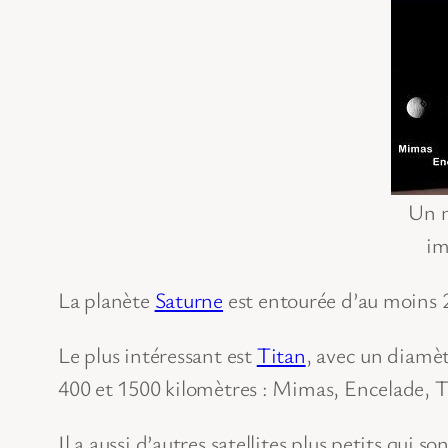
Un m
im
La planète
Saturne
est entourée d’au moins 27
Le plus intéressant est
Titan
, avec un diamèt
400 et 1500 kilomètres : Mimas, Encelade, Té
Il a aussi d’autres satellites plus petits qui 