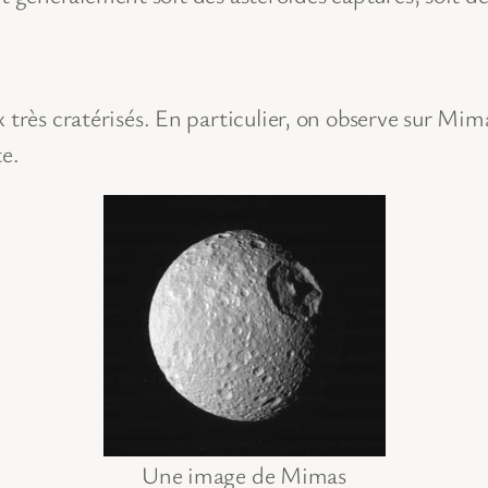
x très cratérisés. En particulier, on observe sur Mi
te.
Une image de Mimas