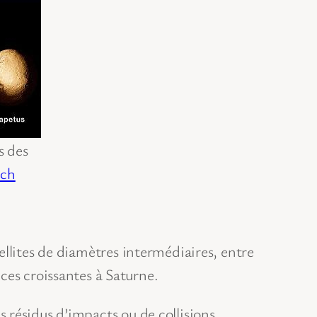
s des
ech
llites de diamètres intermédiaires, entre
ces croissantes à Saturne.
es résidus d’impacts ou de collisions.