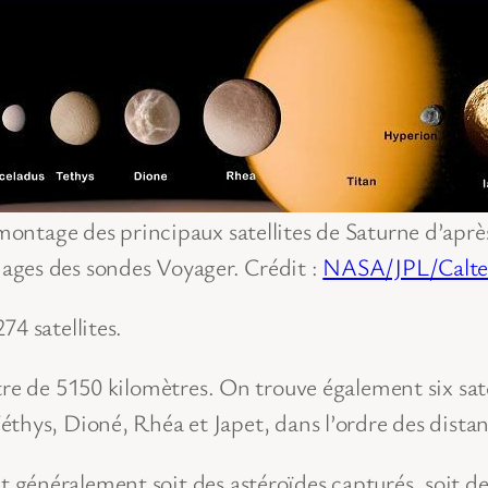
ontage des principaux satellites de Saturne d’aprè
ages des sondes Voyager. Crédit :
NASA/JPL/Calt
4 satellites.
re de 5150 kilomètres. On trouve également six sate
thys, Dioné, Rhéa et Japet, dans l’ordre des distan
sont généralement soit des astéroïdes capturés, soit d