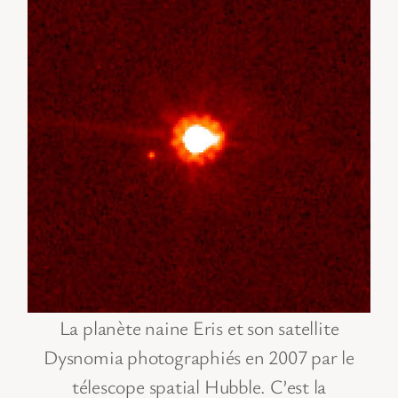
La planète naine Eris et son satellite
Dysnomia photographiés en 2007 par le
télescope spatial Hubble. C’est la