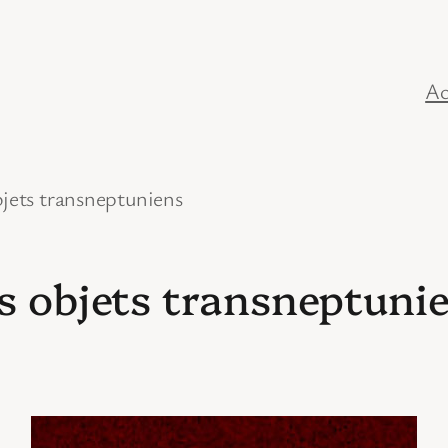
Ac
bjets transneptuniens
s objets transneptuni