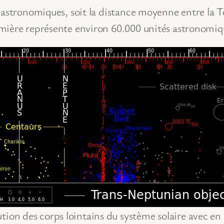
astronomiques, soit la distance moyenne entre la Ter
mière représente environ 60.000 unités astronomiq
ution des corps lointains du système solaire avec en 