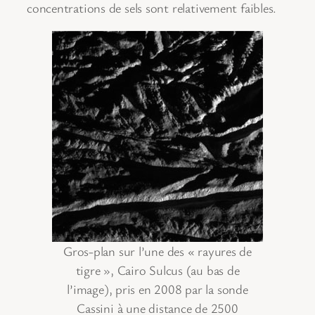
concentrations de sels sont relativement faibles.
Gros-plan sur l’une des « rayures de
tigre », Cairo Sulcus (au bas de
l’image), pris en 2008 par la sonde
Cassini à une distance de 2500