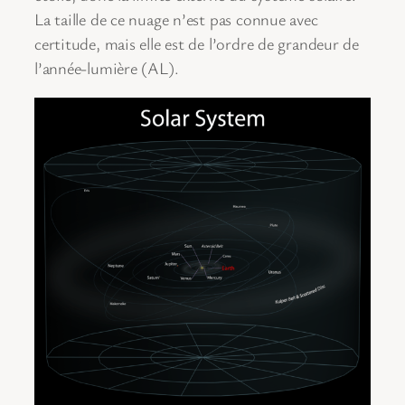
La taille de ce nuage n’est pas connue avec
certitude, mais elle est de l’ordre de grandeur de
l’année-lumière (AL).