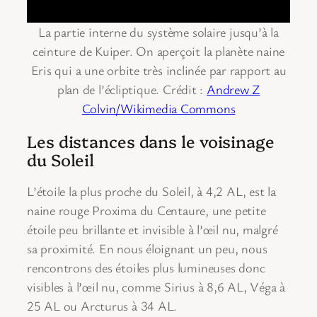
La partie interne du système solaire jusqu’à la
ceinture de Kuiper. On aperçoit la planète naine
Eris qui a une orbite très inclinée par rapport au
plan de l’écliptique. Crédit :
Andrew Z
Colvin/Wikimedia Commons
Les distances dans le voisinage
du Soleil
L’étoile la plus proche du Soleil, à 4,2 AL, est la
naine rouge Proxima du Centaure, une petite
étoile peu brillante et invisible à l’œil nu, malgré
sa proximité. En nous éloignant un peu, nous
rencontrons des étoiles plus lumineuses donc
visibles à l’œil nu, comme Sirius à 8,6 AL, Véga à
25 AL ou Arcturus à 34 AL.