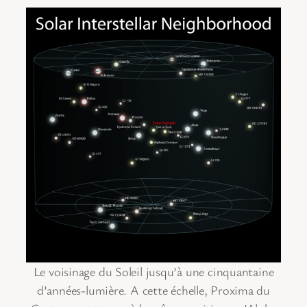
Le voisinage du Soleil jusqu’à une cinquantaine
d’années-lumière. A cette échelle, Proxima du