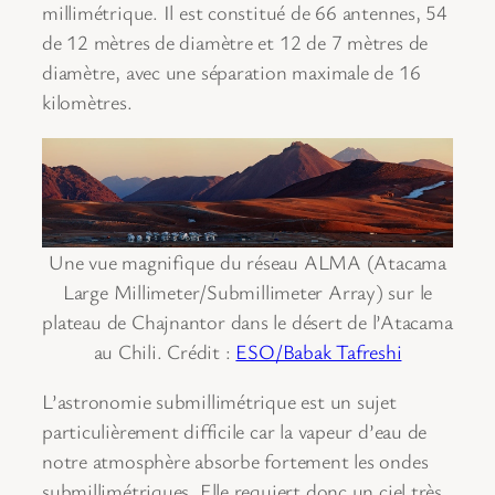
millimétrique. Il est constitué de 66 antennes, 54
de 12 mètres de diamètre et 12 de 7 mètres de
diamètre, avec une séparation maximale de 16
kilomètres.
Une vue magnifique du réseau ALMA (Atacama
Large Millimeter/Submillimeter Array) sur le
plateau de Chajnantor dans le désert de l’Atacama
au Chili. Crédit :
ESO/Babak Tafreshi
L’astronomie submillimétrique est un sujet
particulièrement difficile car la vapeur d’eau de
notre atmosphère absorbe fortement les ondes
submillimétriques. Elle requiert donc un ciel très