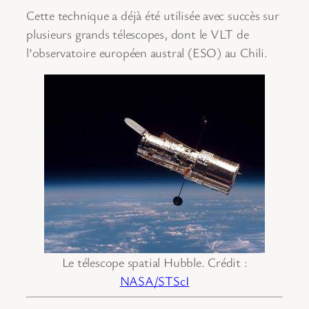
Cette technique a déjà été utilisée avec succès sur
plusieurs grands télescopes, dont le VLT de
l’observatoire européen austral (ESO) au Chili.
Le télescope spatial Hubble. Crédit :
NASA/STScI