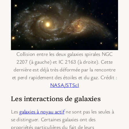
Collision entre les deux galaxies spirales NGC
2207 (à gauche) et IC 2163 (à droite). Cette
dernière est déjà très déformée par la rencontre
et perd rapidement des étoiles et du gaz. Crédit :
NASA/STScI
Les interactions de galaxies
Les
galaxies à noyau actif
ne sont pas les seules à
se distinguer. Certaines galaxies ont des
propriétés particulières du fait de leurs