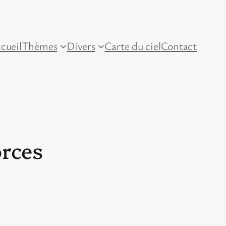
cueil
Thèmes
Divers
Carte du ciel
Contact
orces