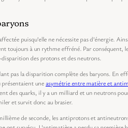
baryons
 affectée puisqu’elle ne nécessite pas d’énergie. Ains
uent toujours à un rythme effréné. Par conséquent, 
-disparition des protons et des neutrons.
nt pas la disparition complète des baryons. En effe
eu présentaient une
asymétrie entre matière et antim
nt des quarks, il y a un milliard et un neutrons pou
ler et survit donc au brasier.
-millième de seconde, les antiprotons et antineutr
ne ont survécu. L’antimatière a perdu sa première ba